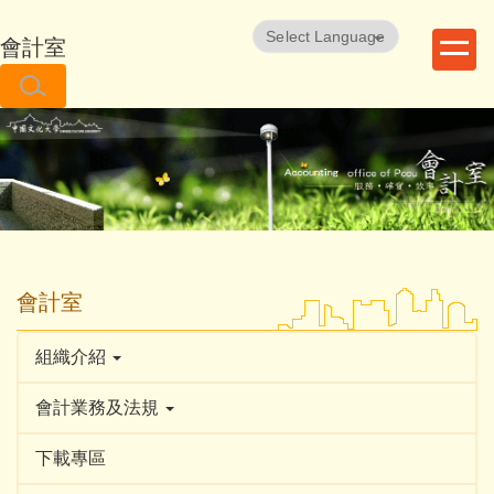
跳
到
會計室
Powered by
Translate
主
要
內
容
區
會計室
組織介紹
會計業務及法規
下載專區