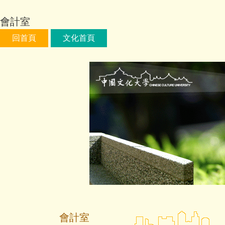
跳
到
會計室
主
回首頁
文化首頁
要
內
容
區
會計室