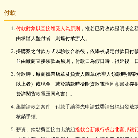
付款
付款對象以直接領受人為原則
，惟若已附收款證明或金
由承辦人墊付者，則逕付承辦人。
採購案之付款方式以驗收合格後，依學校規定付款日付
並由廠商直接領款為原則，付款日為假日時，得延後一
付款時，廠商攜帶店章及負責人圖章
(
承辦人領款時攜帶
以上者）或現金，或於請款時檢附貨款電匯同意書及存
費詳閱貨款電匯同意書）
。
集體請款之案件，付款手續得先申請並委請出納組發放
核銷手續。
薪資、鐘點費直接由出納組
撥款台新銀行或台北富邦銀