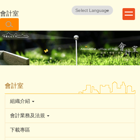
跳
到
會計室
Powered by
Translate
主
要
內
容
區
會計室
組織介紹
會計業務及法規
下載專區