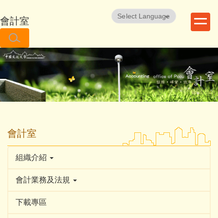
跳
到
會計室
Powered by
Translate
主
要
內
容
區
會計室
組織介紹
會計業務及法規
下載專區