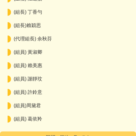
(組長) 丁香勻
(組長)賴穎思
(代理組長) 余秋芬
(組員) 黃淑卿
(組員) 賴美惠
(組員) 謝靜玟
(組員) 許鈴意
(組員)周黛君
(組員) 葛依羚