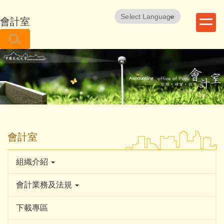
跳
到
會計室
Powered by
Translate
主
要
內
容
區
會計室
組織介紹
會計業務及法規
下載專區